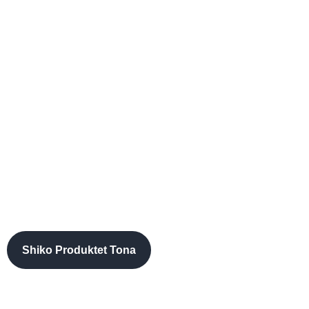
METAL DERGUTI
Ne jemi këtu për të arritur
qëllimin tuaj.
Shiko Produktet Tona