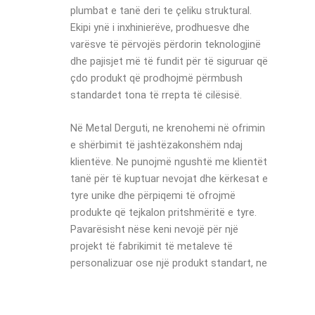
plumbat e tanë deri te çeliku struktural.
Ekipi ynë i inxhinierëve, prodhuesve dhe
varësve të përvojës përdorin teknologjinë
dhe pajisjet më të fundit për të siguruar që
çdo produkt që prodhojmë përmbush
standardet tona të rrepta të cilësisë.
Në Metal Derguti, ne krenohemi në ofrimin
e shërbimit të jashtëzakonshëm ndaj
klientëve. Ne punojmë ngushtë me klientët
tanë për të kuptuar nevojat dhe kërkesat e
tyre unike dhe përpiqemi të ofrojmë
produkte që tejkalon pritshmëritë e tyre.
Pavarësisht nëse keni nevojë për një
projekt të fabrikimit të metaleve të
personalizuar ose një produkt standart, ne
jemi këtu për të ndihmuar.