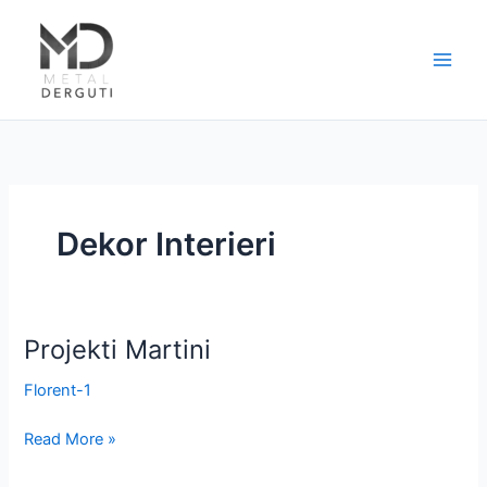
Skip
to
content
Dekor Interieri
Projekti Martini
Projekti
Martini
Florent-1
Read More »